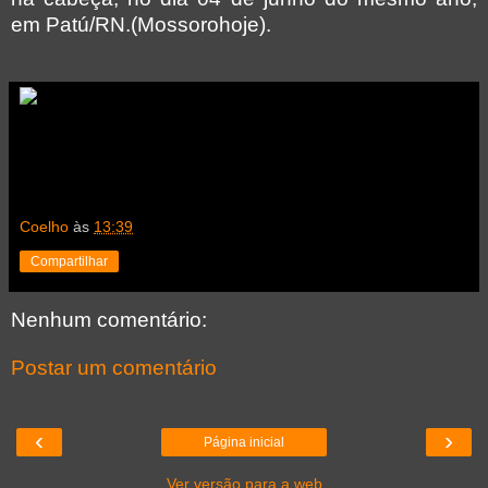
em Patú/RN.(Mossorohoje).
Coelho
às
13:39
Compartilhar
Nenhum comentário:
Postar um comentário
‹
›
Página inicial
Ver versão para a web