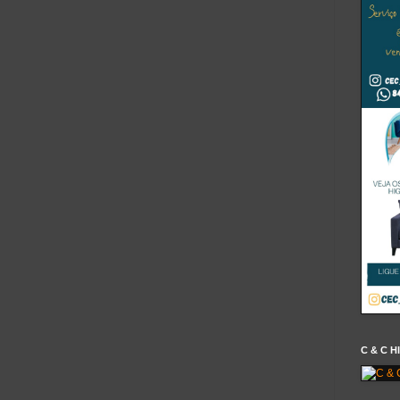
C & C H