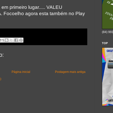
em primeiro lugar..... VALEU
Á.
Focoelho agora esta também no Play
(84) 99
TOP
o:
Página inicial
Postagem mais antiga
)