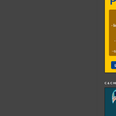
C & C H