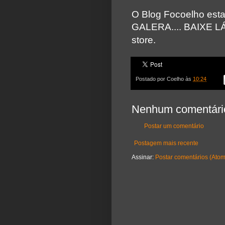
O Blog Focoelho esta 
GALERA.... BAIXE L
store.
Postado por
Coelho
às
10:24
Nenhum comentári
Postar um comentário
Postagem mais recente
Assinar:
Postar comentários (Atom