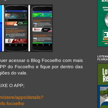
LOTEAM
FLOR(A
uer acessar o Blog Focoelho com mais
APP do Focoelho e fique por dentro das
giões do vale.
IXE O APP;
om/store/apps/details?
fo.focoelho