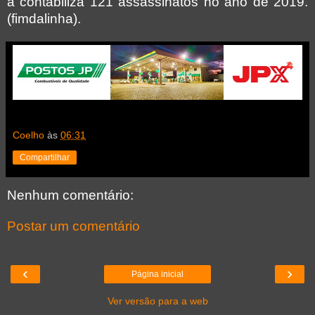
a contabiliza 121 assassinatos no ano de 2019.
(fimdalinha).
Coelho
às
06:31
Compartilhar
Nenhum comentário:
Postar um comentário
‹
›
Página inicial
Ver versão para a web