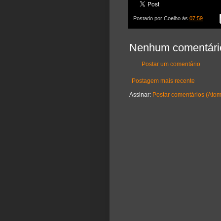
Postado por
Coelho
às
07:59
Nenhum comentári
Postar um comentário
Postagem mais recente
Assinar:
Postar comentários (Atom