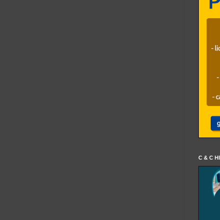
C & C H