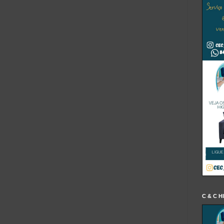
C & C H