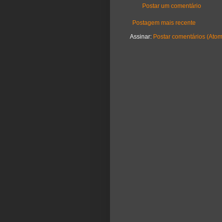
Postar um comentário
Postagem mais recente
Assinar:
Postar comentários (Atom