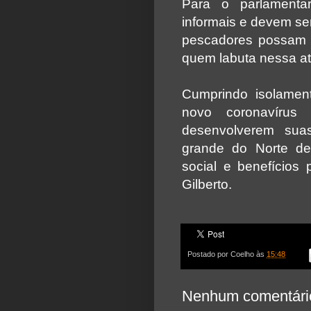
Para o parlamenta
informais e devem se
pescadores possam s
quem labuta nessa at
Cumprindo isolamen
novo coronavírus 
desenvolverem sua
grande do Norte de
social e benefícios 
Gilberto.
Postado por
Coelho
às
15:48
Nenhum comentári