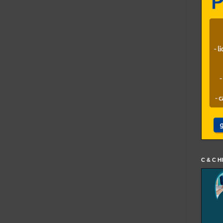
C & C H