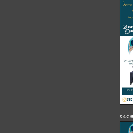
C & C H