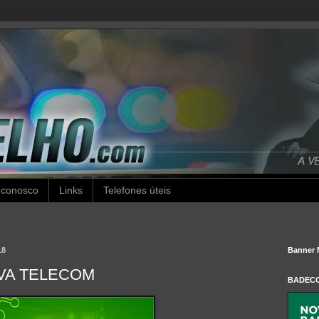
 conosco
Links
Telefones úteis
18
Banner 
VA TELECOM
BADEC