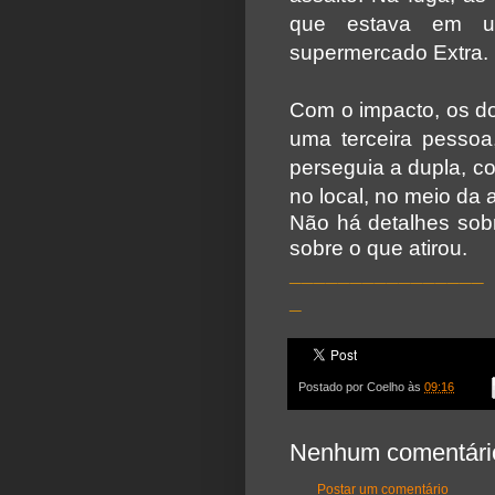
que estava em u
supermercado Extra.
Com o impacto, os d
uma terceira pesso
perseguia a dupla, co
no local, no meio da 
Não há detalhes so
sobre o que atirou.
________________
_
Postado por
Coelho
às
09:16
Nenhum comentári
Postar um comentário