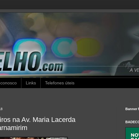
 conosco
Links
Telefones úteis
18
Banner 
ros na Av. Maria Lacerda
BADEC
arnamirim