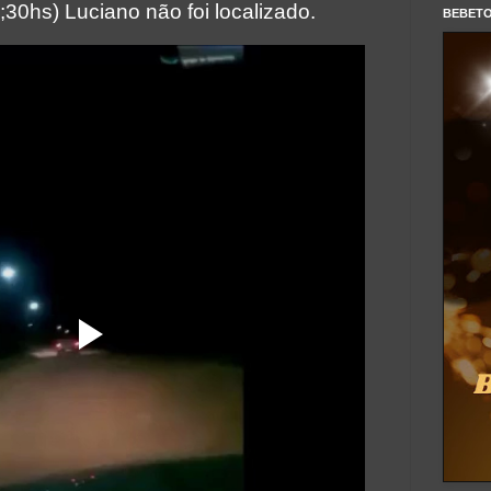
;30hs) Luciano não foi localizado.
BEBET