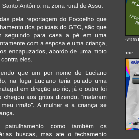
o Santo
Antônio
, na zona rural de Assu.
idas pela reportagem do Focoelho que
hamento dos policiais do GTO, são que
am seguindo para casa a pé em uma
(84) 99
juntamente com a esposa e uma criança,
tos encapuzados, abordo de uma moto
TOP
 contra eles.
 sendo que um por nome de Luciano
do, na fuga Luciano teria pulado uma
tagal em direção ao rio, já o outro foi
e chegou aos gritos dizendo, “mataram
 meu irmão”. A mulher e a criança se
hança.
ram patrulhamento como também os
várias buscas, mas ate o fechamento