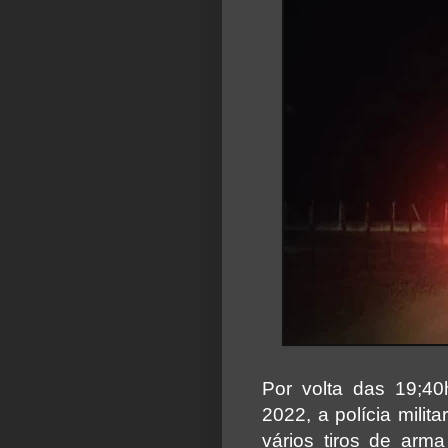
Por volta das 19;40
2022, a polícia milit
vários tiros de arma