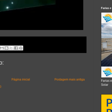
Farias e
o:
Página inicial
Postagem mais antiga
Farias 
Solar
)