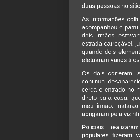
duas pessoas no siti
As informações colh
acompanhou o patrul
dois irmãos estav
estrada carroçável, 
quando dois elemen
efetuaram vários tiros
Os dois correram,
continua desapareci
cerca e entrado no ma
direto para casa, qu
meu irmão, matarão
abrigaram pela vizin
Policiais realiza
populares fizeram 