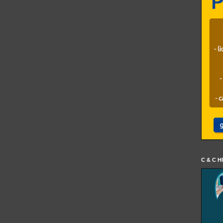
C & C H