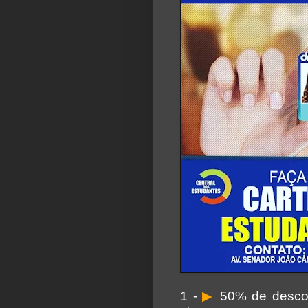
1 -
▶
50% de descont