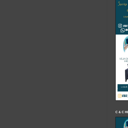
C & C H