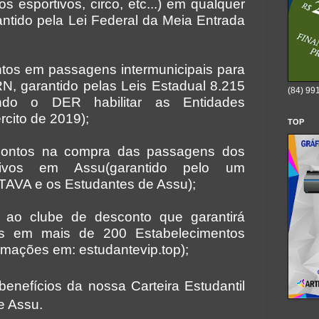
os esportivos, circo, etc...) em qualquer
antido pela Lei Federal da Meia Entrada
os em passagens intermunicipais para
N, garantido pelas Leis Estadual 8.215
(84) 99
ando o DER habilitar as Entidades
rcito de 2019);
TOP
ntos na compra das passagens dos
nativos em Assu(garantido pelo um
TAVA e os Estudantes de Assu);
ao clube de desconto que garantirá
os em mais de 200 Estabelecimentos
rmações em: estudantevip.top);
enefícios da nossa Carteira Estudantil
e Assu.