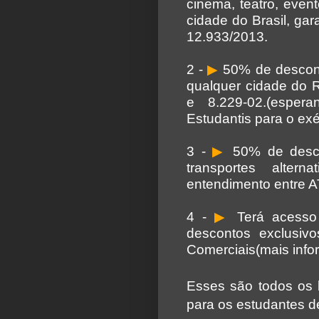
cinema, teatro, event
cidade do Brasil, gar
12.933/2013.
2 -
▶
50% de descont
qualquer cidade do R
e 8.229-02.(esper
Estudantis para o exé
3 -
▶
50% de desco
transportes alter
entendimento entre A
4 -
▶
Terá acesso 
descontos exclusiv
Comerciais(mais info
Esses são todos os b
para os estudantes d